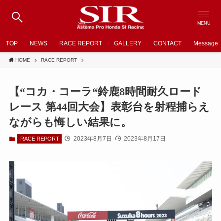
MENU
TOP
NEWS
RACE REPORT
GALLERY
CONTACT
Message
HOME
RACE REPORT
【“コカ・コーラ“鈴鹿8時間耐久ロード
レース 第44回大会】表彰台を射程捕らえ
ながらも悔しい結果に。
2023年8月7日
2023年8月17日
RACE REPORT