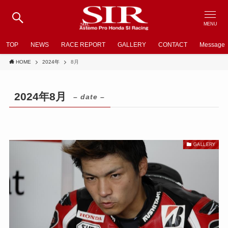
MENU
TOP
NEWS
RACE REPORT
GALLERY
CONTACT
Message
HOME
2024年
8月
2024年8月
– date –
GALLERY