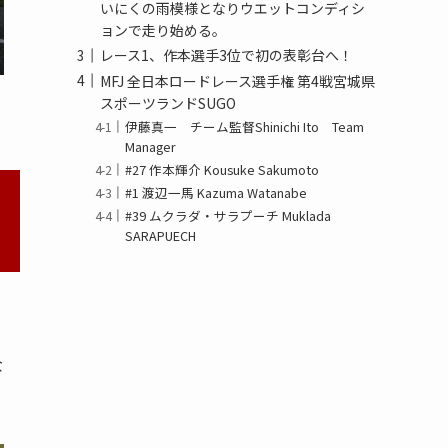
いにくの雨模様となりウエットコンディシ
ョンで走り始める。
レース1、作本選手3位で初の表彰台へ！
MFJ 全日本ロードレース選手権 第4戦宮城県
スポーツランドSUGO
伊藤真一 チーム監督Shinichi Ito Team
Manager
#27 作本輝介 Kousuke Sakumoto
#1 渡辺一馬 Kazuma Watanabe
#39 ムクラダ・サラプーチ Muklada
SARAPUECH
な