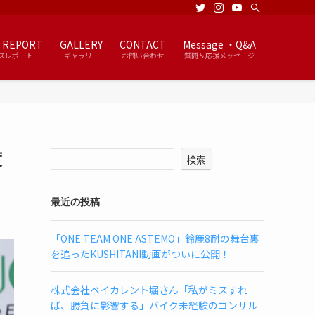
 REPORT
GALLERY
CONTACT
Message ・Q&A
スレポート
ギャラリー
お問い合わせ
質問＆応援メッセージ
渡
検索
最近の投稿
「ONE TEAM ONE ASTEMO」鈴鹿8耐の舞台裏
を追ったKUSHITANI動画がついに公開！
株式会社ベイカレント堀さん「私がミスすれ
ば、勝負に影響する」バイク未経験のコンサル