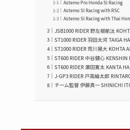
Astemo Pro Honda SI Racing
Astemo SI Racing with RSC
Astemo SI Racing with Thai Ho
JSB1000 RIDER 野左根航汰 KOHT
ST1000 RIDER 羽田太河 TAIGA H
ST1000 RIDER 荒川晃大 KOHTA 
ST600 RIDER 中谷健心 KENSHIN 
ST600 RIDER 濵田寛太 KANTA H
J-GP3 RIDER 戸高綸太郎 RINTAR
チーム監督 伊藤真一 SHINICHI IT