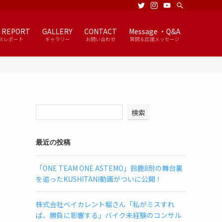
 REPORT
GALLERY
CONTACT
Message ・Q&A
スレポート
ギャラリー
お問い合わせ
質問＆応援メッセージ
検索
最近の投稿
「ONE TEAM ONE ASTEMO」鈴鹿8耐の舞台裏
を追ったKUSHITANI動画がついに公開！
株式会社ベイカレント堀さん「私がミスすれ
ば、勝負に影響する」バイク未経験のコンサル