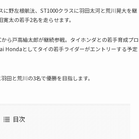
ラスに野左根航汰、ST1000クラスに羽田太河と荒川晃大を継
濵田寛太の若手2名を走らせます。
 with RSCから戸高綸太郎が継続参戦。タイホンダとの若手育成プロ
th Thai Hondaとしてタイの若手ライダーがエントリーする予定
心に羽田と荒川の3名で優勝を目指します。
目次