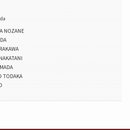
nda
A NOZANE
ADA
ARAKAWA
NAKATANI
AMADA
O TODAKA
O