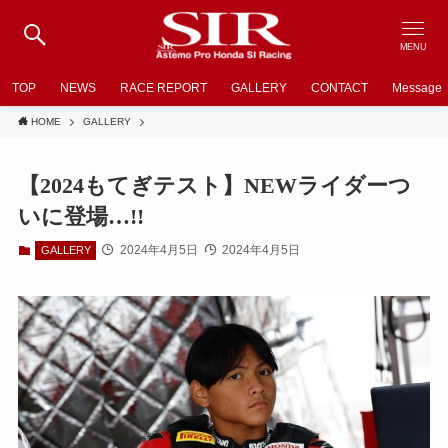
MENU
TOP
NEWS
RACE REPORT
GALLERY
CONTACT
Message
HOME
GALLERY
【2024もてぎテスト】NEWライダーつ
いに登場…!!
2024年4月5日
2024年4月5日
GALLERY