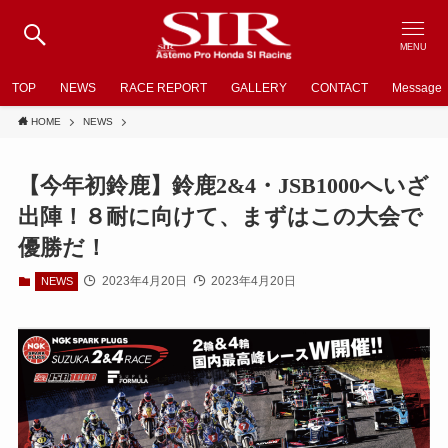
MENU
TOP
NEWS
RACE REPORT
GALLERY
CONTACT
Message
HOME
NEWS
【今年初鈴鹿】鈴鹿2&4・JSB1000へいざ
出陣！８耐に向けて、まずはこの大会で
優勝だ！
2023年4月20日
2023年4月20日
NEWS