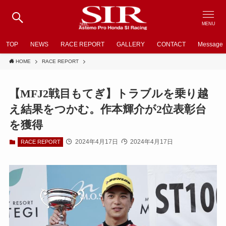
MENU
TOP
NEWS
RACE REPORT
GALLERY
CONTACT
Message
HOME
RACE REPORT
【MFJ2戦目もてぎ】トラブルを乗り越
え結果をつかむ。作本輝介が2位表彰台
を獲得
2024年4月17日
2024年4月17日
RACE REPORT