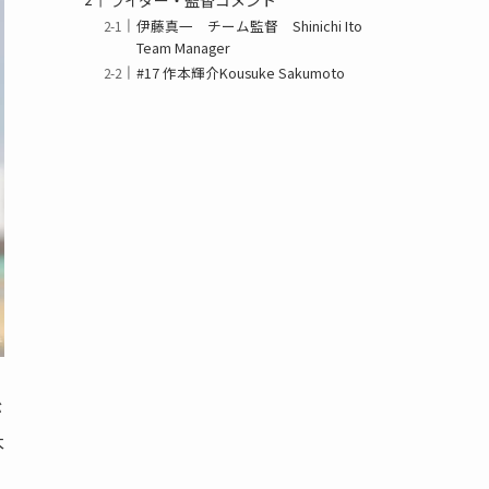
伊藤真一 チーム監督 Shinichi Ito
Team Manager
#17 作本輝介Kousuke Sakumoto
が
本