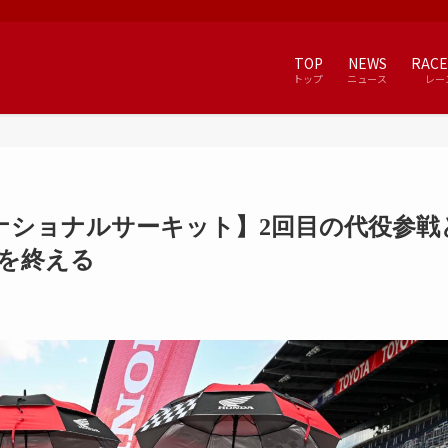
TOP
NEWS
RACE
トップ
ニュース
レー
ターナショナルサーキット】2回目の代役参戦
戦を終える