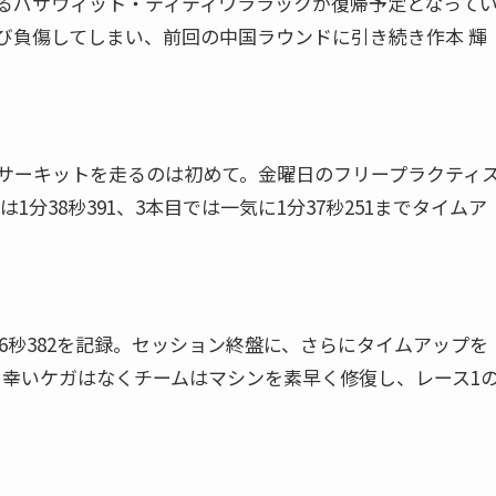
るパサウィット・ティティワララックが復帰予定となって
び負傷してしまい、前回の中国ラウンドに引き続き作本 輝
サーキットを走るのは初めて。金曜日のフリープラクティ
は1分38秒391、3本目では一気に1分37秒251までタイムア
6秒382を記録。セッション終盤に、さらにタイムアップを
。幸いケガはなくチームはマシンを素早く修復し、レース1