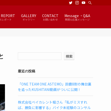
 REPORT
GALLERY
CONTACT
Message ・Q&A
スレポート
ギャラリー
お問い合わせ
質問＆応援メッセージ
と
検索
最近の投稿
「ONE TEAM ONE ASTEMO」鈴鹿8耐の舞台裏
を追ったKUSHITANI動画がついに公開！
株式会社ベイカレント堀さん「私がミスすれ
ば、勝負に影響する」バイク未経験のコンサル